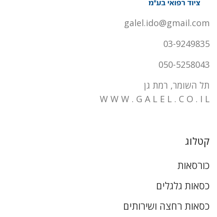
galel.ido@gmail.com
03-9249835
050-5258043
תל השומר, רמת גן
W W W . G A L E L . C O . I L
קטלוג
כורסאות
כסאות גלגלים
כסאות רחצה ושירותים