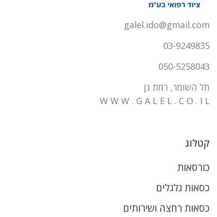
galel.ido@gmail.com
03-9249835
050-5258043
תל השומר, רמת גן
W W W . G A L E L . C O . I L
קטלוג
כורסאות
כסאות גלגלים
כסאות רחצה ושירותים