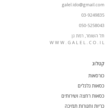
galel.ido@gmail.com
03-9249835
050-5258043
תל השומר, רמת גן
W W W . G A L E L . C O . I L
קטלוג
כורסאות
כסאות גלגלים
כסאות רחצה ושירותים
כריות וחגורות תמיכה