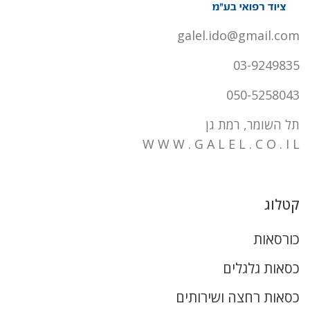
galel.ido@gmail.com
03-9249835
050-5258043
תל השומר, רמת גן
W W W . G A L E L . C O . I L
קטלוג
כורסאות
כסאות גלגלים
כסאות רחצה ושירותים