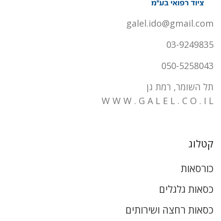
galel.ido@gmail.com
03-9249835
050-5258043
תל השומר, רמת גן
W W W . G A L E L . C O . I L
קטלוג
כורסאות
כסאות גלגלים
כסאות רחצה ושירותים