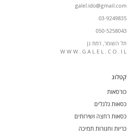
galel.ido@gmail.com
03-9249835
050-5258043
תל השומר, רמת גן
W W W . G A L E L . C O . I L
קטלוג
כורסאות
כסאות גלגלים
כסאות רחצה ושירותים
כריות וחגורות תמיכה