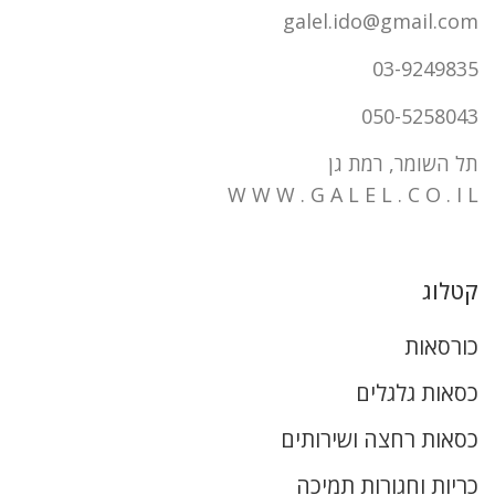
galel.ido@gmail.com
03-9249835
050-5258043
תל השומר, רמת גן
W W W . G A L E L . C O . I L
קטלוג
כורסאות
כסאות גלגלים
כסאות רחצה ושירותים
כריות וחגורות תמיכה