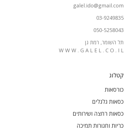
galel.ido@gmail.com
03-9249835
050-5258043
תל השומר, רמת גן
W W W . G A L E L . C O . I L
קטלוג
כורסאות
כסאות גלגלים
כסאות רחצה ושירותים
כריות וחגורות תמיכה