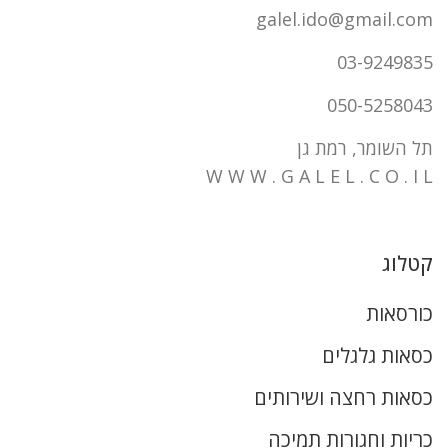
galel.ido@gmail.com
03-9249835
050-5258043
תל השומר, רמת גן
W W W . G A L E L . C O . I L
קטלוג
כורסאות
כסאות גלגלים
כסאות רחצה ושירותים
כריות וחגורות תמיכה