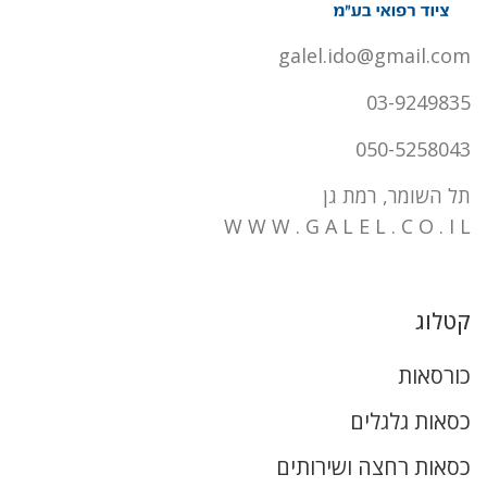
galel.ido@gmail.com
03-9249835
050-5258043
תל השומר, רמת גן
W W W . G A L E L . C O . I L
קטלוג
כורסאות
כסאות גלגלים
כסאות רחצה ושירותים