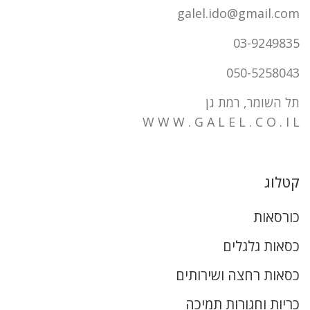
galel.ido@gmail.com
03-9249835
050-5258043
תל השומר, רמת גן
W W W . G A L E L . C O . I L
קטלוג
כורסאות
כסאות גלגלים
כסאות רחצה ושירותים
כריות וחגורות תמיכה