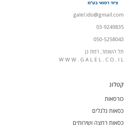
galel.ido@gmail.com
03-9249835
050-5258043
תל השומר, רמת גן
W W W . G A L E L . C O . I L
קטלוג
כורסאות
כסאות גלגלים
כסאות רחצה ושירותים