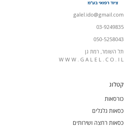
galel.ido@gmail.com
03-9249835
050-5258043
תל השומר, רמת גן
W W W . G A L E L . C O . I L
קטלוג
כורסאות
כסאות גלגלים
כסאות רחצה ושירותים