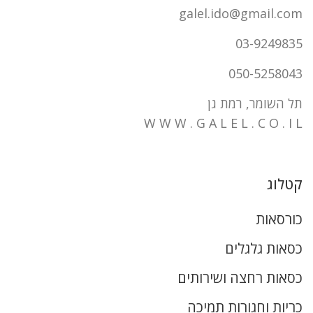
galel.ido@gmail.com
03-9249835
050-5258043
תל השומר, רמת גן
W W W . G A L E L . C O . I L
קטלוג
כורסאות
כסאות גלגלים
כסאות רחצה ושירותים
כריות וחגורות תמיכה