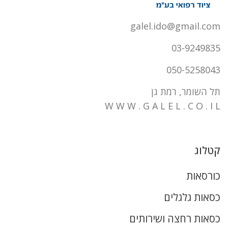
galel.ido@gmail.com
03-9249835
050-5258043
תל השומר, רמת גן
W W W . G A L E L . C O . I L
קטלוג
כורסאות
כסאות גלגלים
כסאות רחצה ושירותים