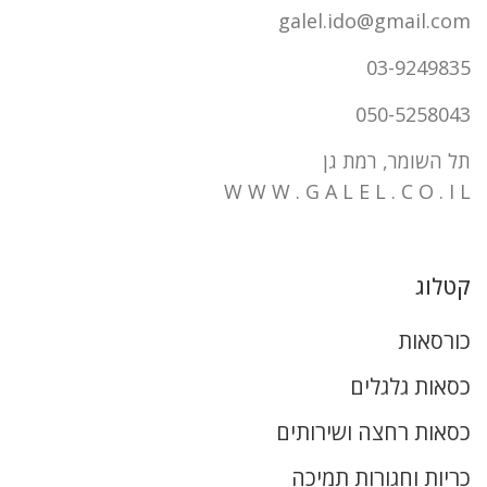
galel.ido@gmail.com
03-9249835
050-5258043
תל השומר, רמת גן
W W W . G A L E L . C O . I L
קטלוג
כורסאות
כסאות גלגלים
כסאות רחצה ושירותים
כריות וחגורות תמיכה