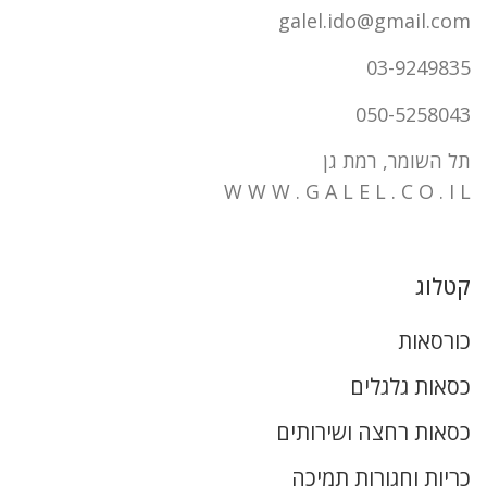
galel.ido@gmail.com
03-9249835
050-5258043
תל השומר, רמת גן
W W W . G A L E L . C O . I L
קטלוג
כורסאות
כסאות גלגלים
כסאות רחצה ושירותים
כריות וחגורות תמיכה