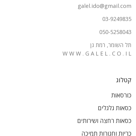
galel.ido@gmail.com
03-9249835
050-5258043
תל השומר, רמת גן
W W W . G A L E L . C O . I L
קטלוג
כורסאות
כסאות גלגלים
כסאות רחצה ושירותים
כריות וחגורות תמיכה