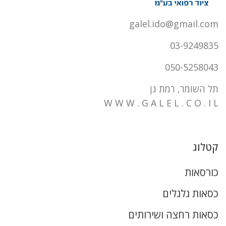
galel.ido@gmail.com
03-9249835
050-5258043
תל השומר, רמת גן
W W W . G A L E L . C O . I L
קטלוג
כורסאות
כסאות גלגלים
כסאות רחצה ושירותים