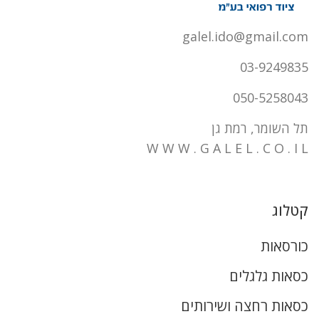
galel.ido@gmail.com
03-9249835
050-5258043
תל השומר, רמת גן
W W W . G A L E L . C O . I L
קטלוג
כורסאות
כסאות גלגלים
כסאות רחצה ושירותים