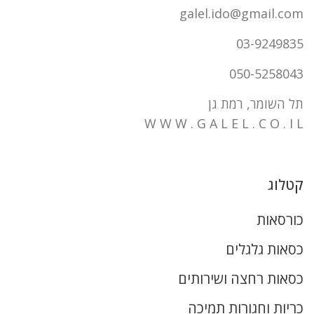
galel.ido@gmail.com
03-9249835
050-5258043
תל השומר, רמת גן
W W W . G A L E L . C O . I L
קטלוג
כורסאות
כסאות גלגלים
כסאות רחצה ושירותים
כריות וחגורות תמיכה