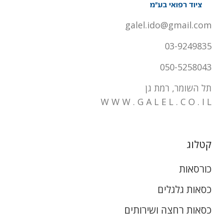
galel.ido@gmail.com
03-9249835
050-5258043
תל השומר, רמת גן
W W W . G A L E L . C O . I L
קטלוג
כורסאות
כסאות גלגלים
כסאות רחצה ושירותים