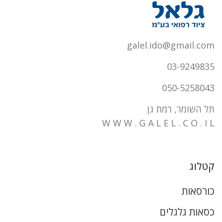
galel.ido@gmail.com
03-9249835
050-5258043
תל השומר, רמת גן
W W W . G A L E L . C O . I L
קטלוג
כורסאות
כסאות גלגלים