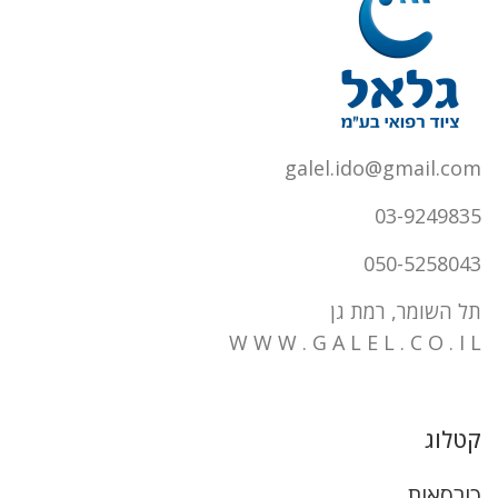
galel.ido@gmail.com
03-9249835
050-5258043
תל השומר, רמת גן
W W W . G A L E L . C O . I L
קטלוג
כורסאות