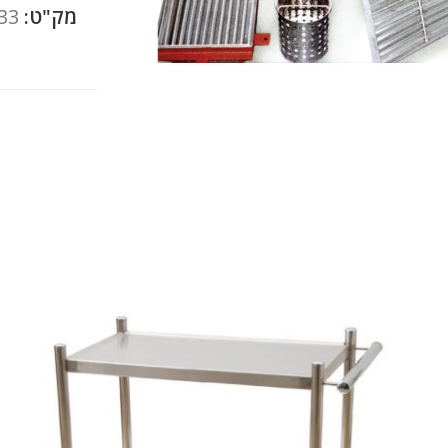
מק"ט:
33
להגדלה