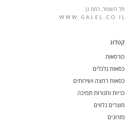
תל השומר, רמת גן
W W W . G A L E L . C O . I L
קטלוג
כורסאות
כסאות גלגלים
כסאות רחצה ושירותים
כריות וחגורות תמיכה
מוצרים נלווים
מזרונים